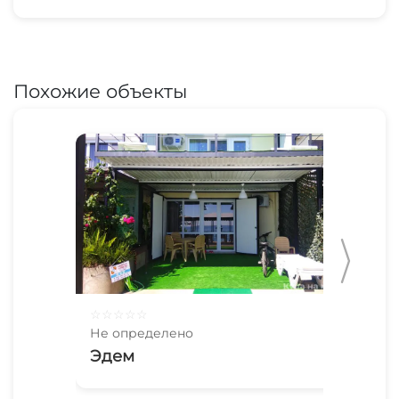
Похожие объекты
☆
☆
☆
☆
☆
☆
☆
Не определено
Не 
Эдем
Эл