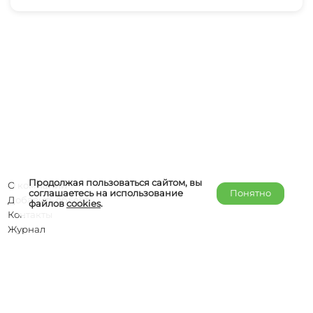
Продолжая пользоваться сайтом, вы
О компании
соглашаетесь на использование
Понятно
Добавить объект
файлов
cookies
.
Контакты
Журнал
Отельерам
Правообладателям
admin@helper-travel.com