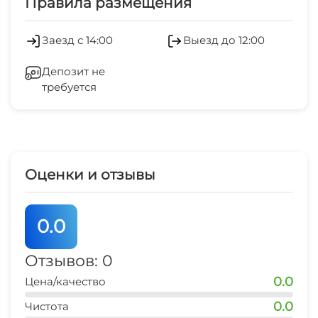
Правила размещения
центр развлечений
5 мин
Гладильные принадлежности
Заезд с 14:00
Выезд до 12:00
рынок
Зеленый двор
5 мин
Депозит не
требуется
Беседка
магазин продукты
1 мин
остановка маршрутки
2 мин
Оценки и отзывы
аквапарк
10 мин
0.0
Отзывов: 0
0.0
Цена/качество
0.0
Чистота