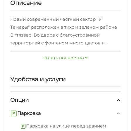
Описание
Новый современный частный сектор "У
Тамары" расположен в тихом зеленом районе
Витязево. Во дворе с благоустроенной
территорией с фонтаном много цветов и
южной растительности. Имеются 2-х, 3-х и 4-х
Читать полностью
местные номера. Каждый номер имеет
отдельный выход на лестничный марш. На
территории работает свой продуктовый
Удобства и услуги
магазин. Рядом магазин "Магнит", сбербанк,
небольшой рынок, остановка маршрутных
такси.
Опции
Парковка
Парковка на улице перед зданием