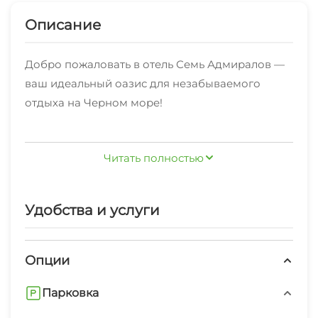
Описание
Добро пожаловать в отель Семь Адмиралов —
ваш идеальный оазис для незабываемого
отдыха на Черном море!
Отель 7 Адмиралов предлагает гостям
Читать полностью
уникальное сочетание удобства, комфорта и
высочайшего уровня сервиса. Наши номера,
Удобства и услуги
оформлены уютно и комфортно.
Опции
Наслаждайтесь релаксом у нашего открытого
бассейна с комфортабельными шезлонгами,
Парковка
где можно в полной мере насладиться