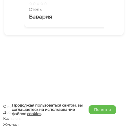
☆
☆
☆
☆
☆
☆
☆
Отель
Оте
Бавария
ОС
Продолжая пользоваться сайтом, вы
О компании
соглашаетесь на использование
Понятно
Добавить объект
файлов
cookies
.
Контакты
Журнал