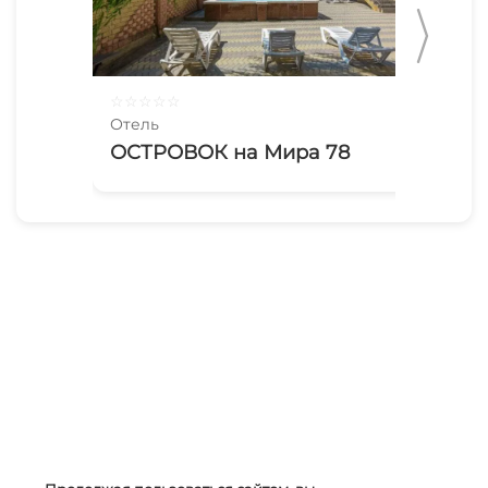
☆
☆
☆
☆
☆
☆
☆
Отель
Оте
ОСТРОВОК на Мира 78
Эл