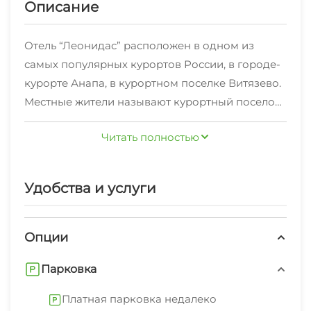
Описание
Отель “Леонидас” расположен в одном из
самых популярных курортов России, в городе-
курорте Анапа, в курортном поселке Витязево.
Местные жители называют курортный поселок
«Маленькие Афины», он омывается Черным
Читать полностью
морем и лиманом. Это пляжный рай, который
прекрасно подойдет для отдыха с семьей, с
друзьями и в роли романтического свадебного
Удобства и услуги
путешествия.
Отель «Леонидас» находится всего в
Опции
нескольких минутах ходьбы от золотистых
Парковка
песчаных пляжей Анапы, что делает его
идеальным выбором для тех, кто хочет
Платная парковка недалеко
насладиться морем и солнцем, не тратя много