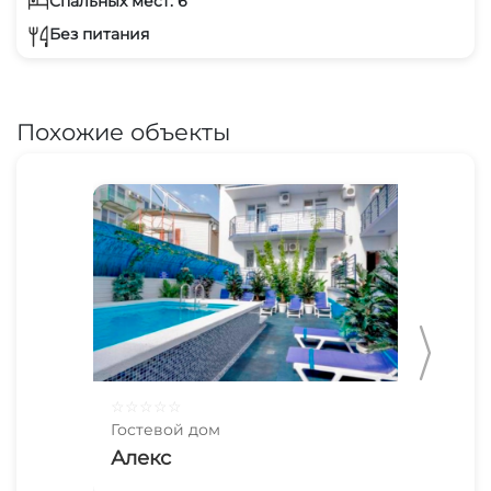
Спальных мест: 6
Без питания
Похожие объекты
☆
☆
☆
☆
☆
☆
☆
Гостевой дом
Гос
Алекс
Ни