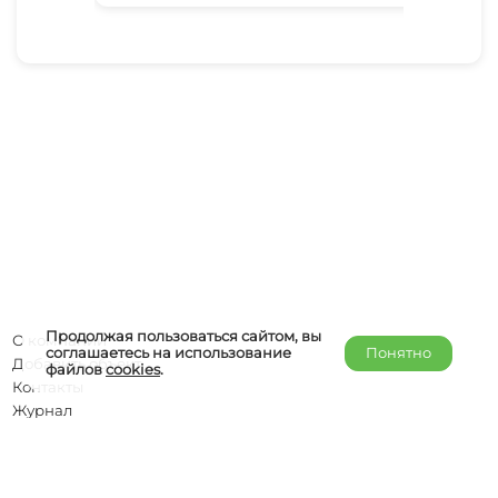
Продолжая пользоваться сайтом, вы
О компании
соглашаетесь на использование
Понятно
Добавить объект
файлов
cookies
.
Контакты
Журнал
Отельерам
Правообладателям