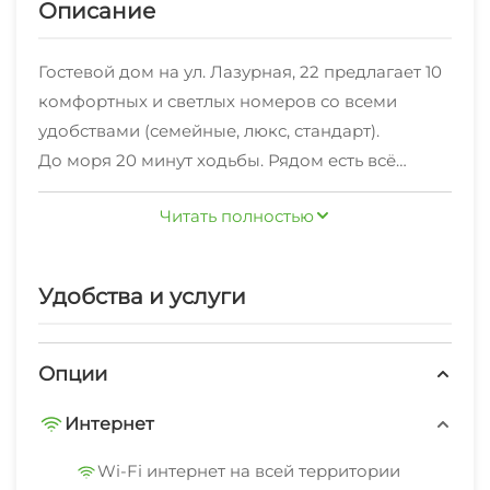
Описание
Гостевой дом на ул. Лазурная, 22 предлагает 10
комфортных и светлых номеров со всеми
удобствами (семейные, люкс, стандарт).
До моря 20 минут ходьбы. Рядом есть всё
необходимое: магазины, кафе, автобусная
Читать полностью
остановка.
На ухоженном дворе есть всё необходимое:
Удобства и услуги
кухня для самостоятельного приготовления
пищи;
мангал;
Опции
казан.
Интернет
Также есть бассейн и детская площадка,
Wi-Fi интернет на всей территории
парковка, стиральная машинка. Встречаем