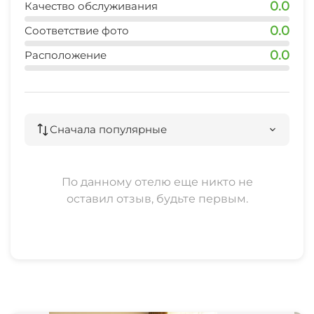
0.0
Качество обслуживания
Мы всегда рады видеть наших гостей! Добро
пожаловать в гостевой дом "Деметра"!
0.0
Соответствие фото
0.0
Расположение
Сначала популярные
По данному отелю еще никто не
оставил отзыв, будьте первым.