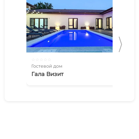
☆
☆
☆
☆
☆
☆
☆
Гостевой дом
Гос
Гала Визит
До
Кр