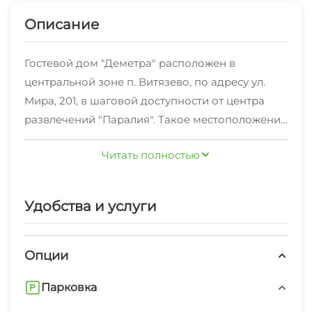
Описание
Гостевой дом "Деметра" расположен в
центральной зоне п. Витязево, по адресу ул.
Мира, 201, в шаговой доступности от центра
развлечений "Паралия". Такое местоположение
даёт нашим гостям возможность выбрать
Читать полностью
развлечение по душе - будь то аквапарк
"Олимпия", парк аттракционов, дельфинарий
или просто отдых на пляже. Всего каких-то 15-
Удобства и услуги
20 минут приятной прогулки, и Вы попадаете
на знаменитый песчаный пляж. В шаговой
доступности от отеля находится остановка
Опции
общественного транспорта, откуда Вы легко
Парковка
сможете добраться до центра Анапы.
"Деметра" - это современное 4-х этажное