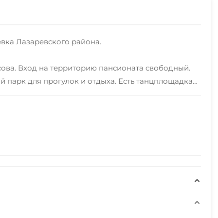
ёвка Лазаревского района.
сова. Вход на территорию пансионата свободный.
й парк для прогулок и отдыха. Есть танцплощадка
бодный).
ма, с отдельным входом.
бная открытая веранда для отдыха и приема пищи
есть кафе "Хаш", где можно попробовать
емократическими ценами.