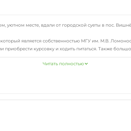
ом, уютном месте, вдали от городской суеты в пос. Вишн
 который является собственностью МГУ им. М.В. Ломоно
ии приобрести курсовку и ходить питаться. Также большо
тельные мероприятия сотрудники пансионата (вход сво
Читать полностью
е.
 и шкаф. Комнаты расположены на 2-м этаже частного до
ильная доска и утюг (всегда в свободном доступе), удо
двор, мангал.
ечеринками кафе-бар "У Саныча", а в километре от нас 
ором этаже которого располагается уютная столовая с д