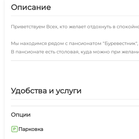
Описание
Приветствуем Всех, кто желает отдохнуть в спокойн
Мы находимся рядом с пансионатом "Буревестник",
В пансионате есть столовая, куда можно при желан
и спортплощадка, где проводят различные увесели
Мы предлагаем для отдыха комнаты 3-х и 2х-местны
В комнатах есть: сплит-системы, кровати, тумбочки
Удобства и услуги
Также к Вашим услугам: оборудованная кухня, глад
(на веранде имеется телевизор), небольшой уютный 
Опции
Рядом находится известный своими тематическими в
национальные блюда кавказкой кухни.
Парковка
Также, в шаговой доступности есть магазин, на вт