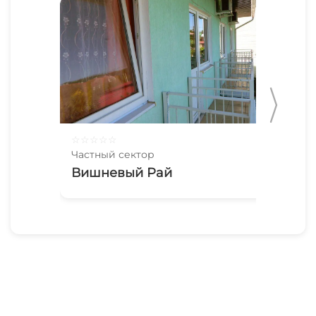
☆
☆
☆
☆
☆
☆
☆
Частный сектор
Час
Вишневый Рай
Ча
16