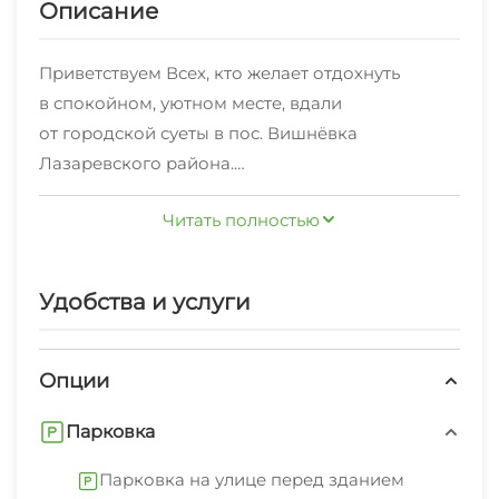
Описание
Приветствуем Всех, кто желает отдохнуть
в спокойном, уютном месте, вдали
от городской суеты в пос. Вишнёвка
Лазаревского района.
Читать полностью
Мы находимся рядом с пансионатом
"Буревестник", который является
собственностью МГУ им. М.В. Ломоносова. Вход
Удобства и услуги
на территорию пансионата свободный.
В пансионате есть столовая, куда можно при
желании приобрести курсовку и ходить
Опции
питаться. Также большой парк для прогулок
Парковка
и отдыха. Есть танцплощадка и спортплощадка,
где проводят различные увеселительные
Парковка на улице перед зданием
мероприятия сотрудники пансионата (вход