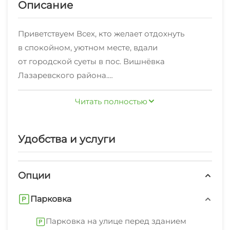
Описание
Приветствуем Всех, кто желает отдохнуть
в спокойном, уютном месте, вдали
от городской суеты в пос. Вишнёвка
Лазаревского района.
Читать полностью
Мы находимся рядом с пансионатом
"Буревестник", который является
собственностью МГУ им. М.В. Ломоносова. Вход
Удобства и услуги
на территорию пансионата свободный.
В пансионате есть столовая, куда можно при
желании приобрести курсовку и ходить
Опции
питаться. Также большой парк для прогулок
Парковка
и отдыха. Есть танцплощадка и спортплощадка,
где проводят различные увеселительные
Парковка на улице перед зданием
мероприятия сотрудники пансионата (вход