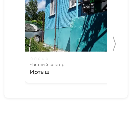
☆
☆
☆
☆
☆
☆
☆
Частный сектор
Час
Иртыш
Ви