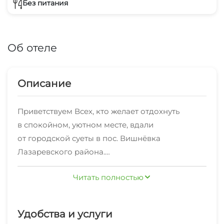
Без питания
Об отеле
Описание
Приветствуем Всех, кто желает отдохнуть
в спокойном, уютном месте, вдали
от городской суеты в пос. Вишнёвка
Лазаревского района.
Читать полностью
Мы находимся рядом с пансионатом
"Буревестник", который является
собственностью МГУ им. М.В. Ломоносова. Вход
Удобства и услуги
на территорию пансионата свободный.