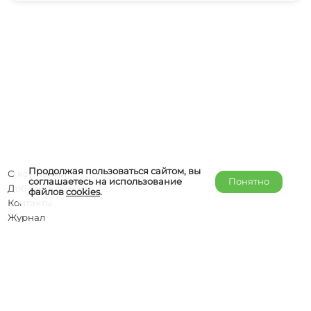
Продолжая пользоваться сайтом, вы
О компании
соглашаетесь на использование
Понятно
Добавить объект
файлов
cookies
.
Контакты
Журнал
Отельерам
Правообладателям
admin@helper-travel.com