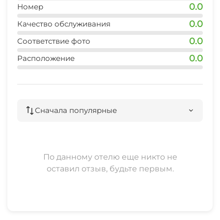
До пос. Лазаревское - 19 км.
0.0
Номер
0.0
Качество обслуживания
Милости просим в наш уютный уголок!
0.0
Соответствие фото
Отличный отдых по разумным ценам.
0.0
Расположение
Сначала популярные
По данному отелю еще никто не
оставил отзыв, будьте первым.