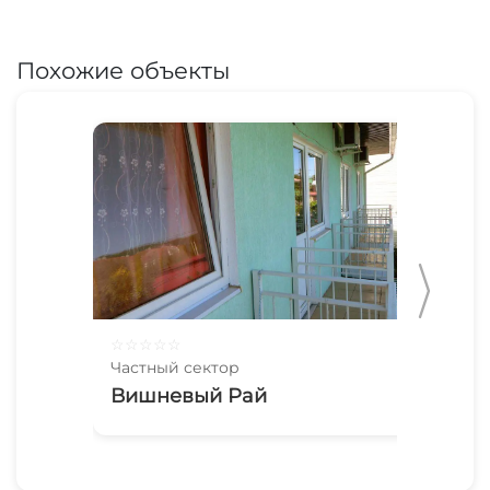
Похожие объекты
☆
☆
☆
☆
☆
☆
☆
Частный сектор
Час
Вишневый Рай
От