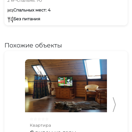
2 м²
•
спальня: 1
•
0
Спальных мест: 4
Без питания
Похожие объекты
☆
☆
☆
☆
☆
☆
☆
Квартира
Ква