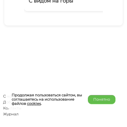
С видом на горы
В 
Продолжая пользоваться сайтом, вы
О компании
соглашаетесь на использование
Понятно
Добавить объект
файлов
cookies
.
Контакты
Журнал
Отельерам
Правообладателям