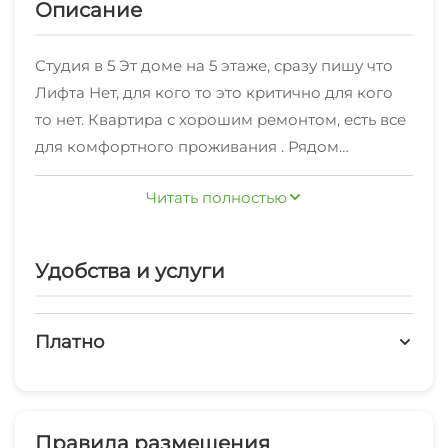
Описание
Студия в 5 Эт доме на 5 этаже, сразу пишу что
Лифта Нет, для кого то это критично для кого
то нет. Квартира с хорошим ремонтом, есть все
для комфортного проживания . Рядом
остановки, магазин пятерочка, магнит, пекарни,
Читать полностью
кафе и т. Д. 15-20 мин пешком и Вы на границе
Абхазии. 10-15 мин на автобусе и Имеретинская
набережная, Сочи Парк. Бронируйте нашу
Удобства и услуги
квартиру, и думаю отдых Вам
гарантированСтудия капитальный ремонт «под
евро» и кухня-столовая сдаётся на
Платно
минимальный срок от 1 до 4 суток. Заезд
Платные услуги
после 14:00, отъезд до 12:00
Холодильник
Правила размещения