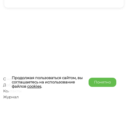
Продолжая пользоваться сайтом, вы
О компании
соглашаетесь на использование
Понятно
Добавить объект
файлов
cookies
.
Контакты
Журнал
Отельерам
Правообладателям
admin@helper-travel.com