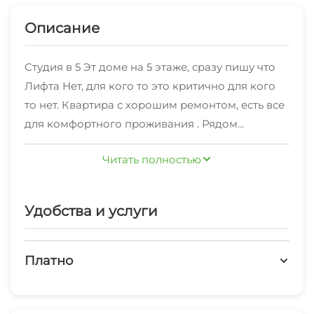
Описание
Студия в 5 Эт доме на 5 этаже, сразу пишу что
Лифта Нет, для кого то это критично для кого
то нет. Квартира с хорошим ремонтом, есть все
для комфортного проживания . Рядом
остановки, магазин пятерочка, магнит, пекарни,
Читать полностью
кафе и т. Д. 15-20 мин пешком и Вы на границе
Абхазии. 10-15 мин на автобусе и Имеретинская
набережная, Сочи Парк. Бронируйте нашу
Удобства и услуги
квартиру, и думаю отдых Вам
гарантированСтудия капитальный ремонт «под
евро» и кухня-столовая сдаётся на
Платно
минимальный срок от 1 до 4 суток. Заезд
Платные услуги
после 14:00, отъезд до 12:00