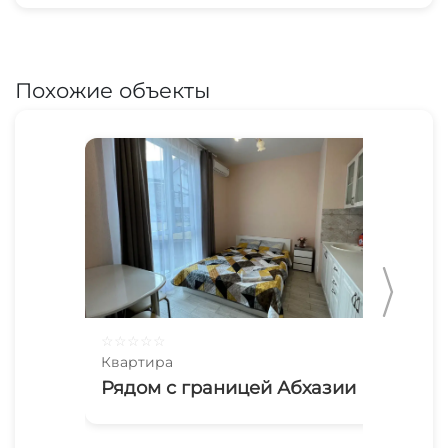
Похожие объекты
☆
☆
☆
☆
☆
☆
☆
Квартира
Ква
Рядом с границей Абхазии
С 