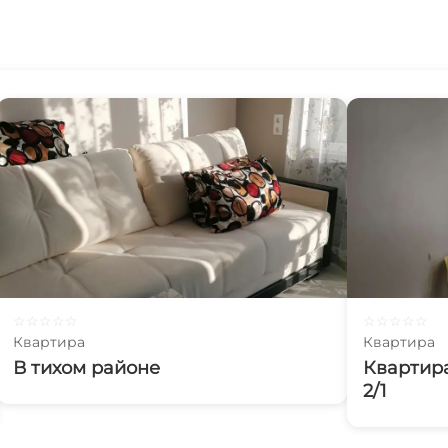
☆
☆
☆
☆
☆
☆
☆
☆
☆
☆
Квартира
Квартира
В тихом районе
Квартир
2/1