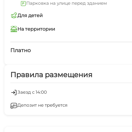
Парковка на улице перед зданием
Для детей
детская площадка
На территории
Теннисный корт
Платно
Платные услуги
Правила размещения
Холодильник
Заезд с 14:00
Депозит не требуется