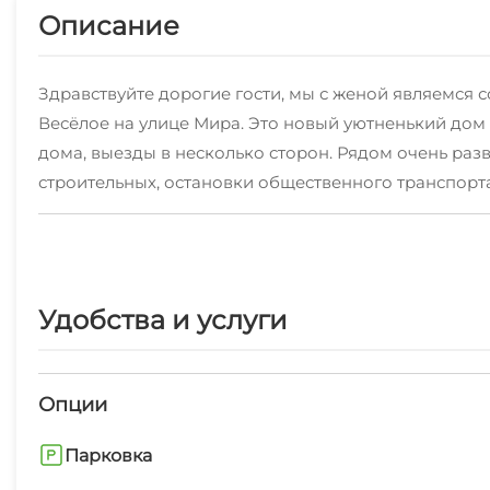
Описание
Здравствуйте дорогие гости, мы с женой являемся 
Весёлое на улице Мира. Это новый уютненький дом
дома, выезды в несколько сторон. Рядом очень раз
строительных, остановки общественного транспорта
парк.Квартира со свежим ремонтом и свежей мебель
человек: удобный раскладной 2-х местный диван + ди
гладильная доска, посуда. Из техники телевизор с к
пылесос. Бесплатный высокоскоростной Wi-Fi Интер
Удобства и услуги
моря 10 минут на автомобиле, пляж считается лучш
такси.До Красной поляны 45 минут на машине. До а
вечеринки.Квартира сдаётся посуточно. Минимум на 
Опции
капитальный ремонт «под евро» и кухня-столовая сдаё
Парковка