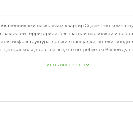
собственниками нескольких квартир.Сдаём 1-но комнатну
 с закрытой территорией, бесплатной парковкой и небо
витая инфраструктура: детские площадки, аптеки, конди
, центральная дорога и всё, что потребуется Вашей душ
ю. Есть отопление, кондиционирование и газ. В кварти
Читать полностью
ван-кровать на 1 человека + раскладушка на 1 человека, 
абельным тв, стиральная машина, газовая плита, вытяжка
нет. Классный балкончик с видом на горы и природу, н
им в Сочи.До границы с Абхазией 10 минут пешком.До О
эропорта 15 минут. Максимальное размещение 4 человек
5 суток.Залог 5000 руб., возвращается при выселении, 
тся на минимальный срок от 1 до 30 суток. Заезд после 1