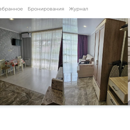
збранное
Бронирования
Журнал