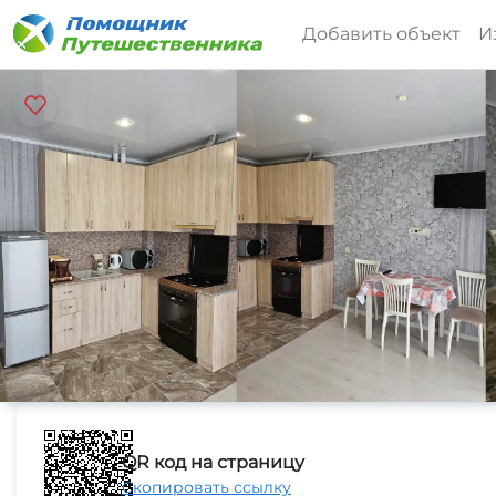
Добавить объект
И
QR код на страницу
Скопировать ссылку