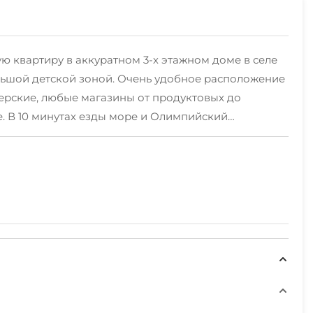
ю квартиру в аккуратном 3-х этажном доме в селе
льшой детской зоной. Очень удобное расположение
терские, любые магазины от продуктовых до
е. В 10 минутах езды море и Олимпийский
ре есть всё необходимое для проживания 4-х
постельное бельё, полотенца, посуда, утюг,
, кондиционер, электрический чайник, утюг,
а котором можно провести время за столиком.До
лимпийских объектов добираться 8 минут на
а. В квартире запрещено курить и проводить
если всё имущество в сохранности.Студия
5:00, отъезд до 12:00