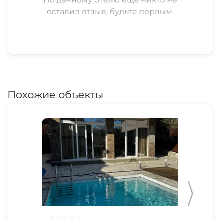
оставил отзыв, будьте первым.
Похожие объекты
☆
☆
☆
☆
☆
☆
☆