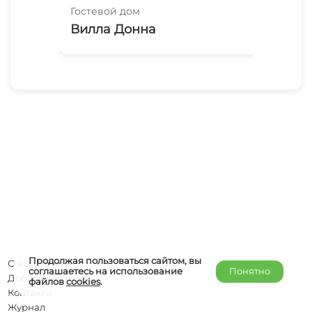
Гостевой дом
Гос
Вилла Донна
Ды
Продолжая пользоваться сайтом, вы
О компании
соглашаетесь на использование
Понятно
Добавить объект
файлов
cookies
.
Контакты
Журнал