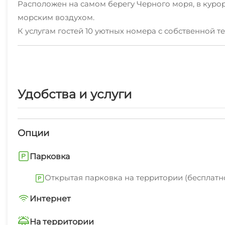
Расположен на самом берегу Черного моря, в кур
морским воздухом.
К услугам гостей 10 уютных номера с собственной т
Для гостей оборудована кухня на свежем воздухе 
Мангал и принадлежности для барбекю.
Парковка, бассейн.
Приезжайте!
Удобства и услуги
Здесь всегда рады видеть вас!
Опции
Парковка
Открытая парковка на территории (бесплатн
Интернет
Wi-Fi интернет на всей территории
На территории