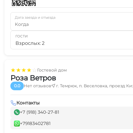
Дата заезда и отъезда
Когда
ГОСТИ
Взрослых: 2
★
★
★
★
☆
Гостевой дом
Роза Ветров
0.0
Нет отзывов
г. Темрюк, п. Веселовка, проезд К
Контакты
+7 (918) 340-27-81
+79183402781