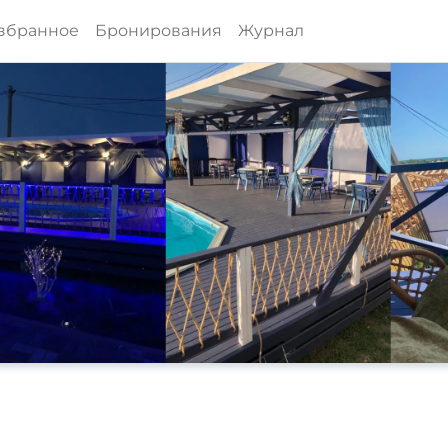
збранное
Бронирования
Журнал