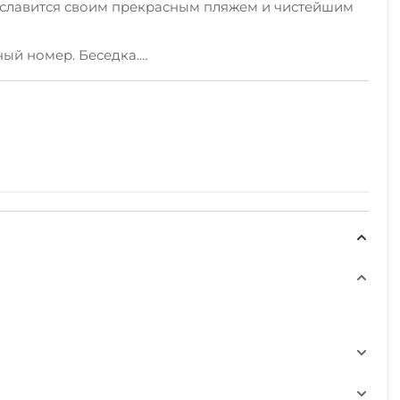
й славится своим прекрасным пляжем и чистейшим
ный номер. Беседка.
бходимым набором посуды.