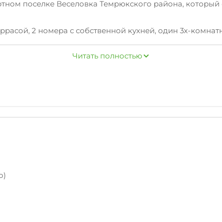
ортном поселке Веселовка Темрюкского района, которы
еррасой, 2 номера с собственной кухней, один 3х-комнат
для самостоятельного приготовления пищи со всем нео
Читать полностью
о)