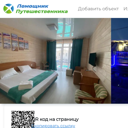
Добавить объект
И
QR код на страницу
Скопировать ссылку