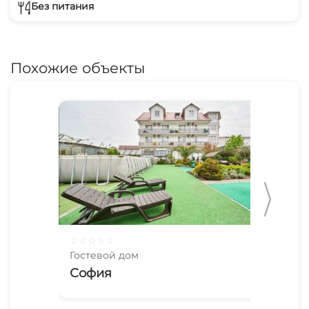
Без питания
Похожие объекты
☆
☆
☆
☆
☆
☆
☆
Гостевой дом
Гос
София
Кр