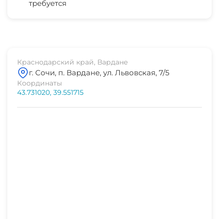
требуется
СВЧ
магазин продукты
2 мин
остановка транспорта
2 мин
Краснодарский край, Вардане
г. Сочи, п. Вардане, ул. Львовская, 7/5
банкомат Сбербанк
Координаты
2 мин
43.731020, 39.551715
аптека
2 мин