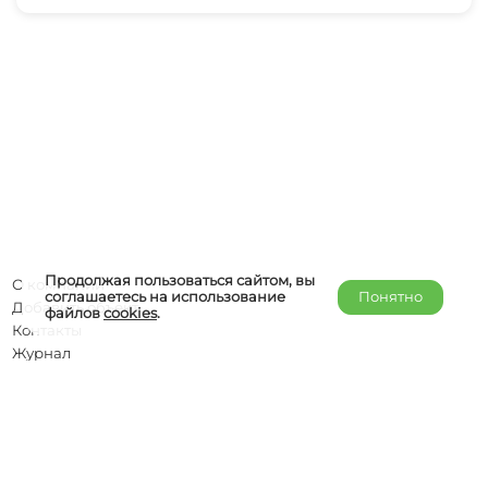
Продолжая пользоваться сайтом, вы
О компании
соглашаетесь на использование
Понятно
Добавить объект
файлов
cookies
.
Контакты
Журнал
Отельерам
Правообладателям
admin@helper-travel.com