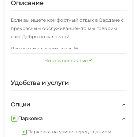
Описание
Если вы ищете комфортный отдых в Вардане с
прекрасным обслуживанием,то мы говорим
вам: Добро пожаловать!
Для всех желающих, у нас 16
номеров,оснащенных необходимой мебелью:
Читать полностью
"Эконом" , "Стандарт" по комфортной цене.
Рядом с нами есть различные кафе, столовые и
Удобства и услуги
магазины.
Стабильное Wi-Fi соединение в каждом уголке.
Опции
Мы рады предоставить также: экскурсионные
услуги, стиральная машина, гладильные
Парковка
принадлежности, свч.Наши сотрудники с
Парковка на улице перед зданием
радостью предоставят вам полезную