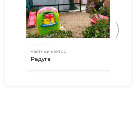
☆
☆
☆
☆
☆
☆
☆
Частный сектор
Час
Радуга
У 