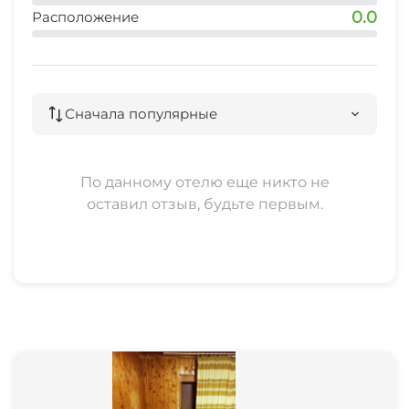
0.0
Расположение
рынок
10 мин
магазин
Сначала популярные
3 мин
остановка общественного транспорта
По данному отелю еще никто не
10 мин
оставил отзыв, будьте первым.
банкомат
5 мин
аптека
7 мин