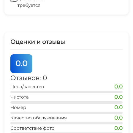
требуется
Зеленый двор
рынок
10 мин
Беседка
магазин продукты
3 мин
Спутниковое ТВ
Оценки и отзывы
остановка транспорта
СВЧ
10 мин
0.0
банкомат Сбербанк
5 мин
Отзывов: 0
0.0
Цена/качество
аптека
7 мин
0.0
Чистота
0.0
пляж
Номер
3 мин
0.0
Качество обслуживания
центр
0.0
Соответствие фото
10 мин