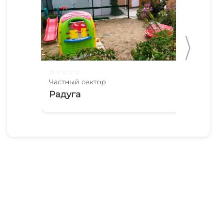
☆
☆
☆
☆
☆
☆
☆
Частный сектор
Час
Радуга
Ча
10