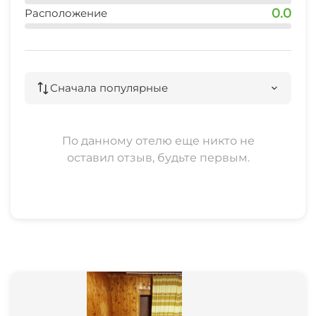
0.0
Расположение
рынок
10 мин
магазин
Сначала популярные
3 мин
остановка общественного транспорта
По данному отелю еще никто не
10 мин
оставил отзыв, будьте первым.
банкомат
5 мин
аптека
7 мин