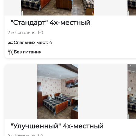
"Стандарт" 4х-местный
2 м²
•
спальня: 1
•
0
Спальных мест: 4
Без питания
"Улучшенный" 4х-местный