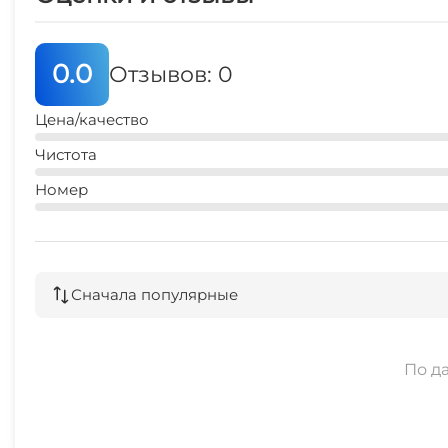
центр
10 мин
0.0
Отзывов: 0
магазин
3 мин
Цена/качество
банкомат
Чистота
5 мин
Номер
Сначала популярные
По д