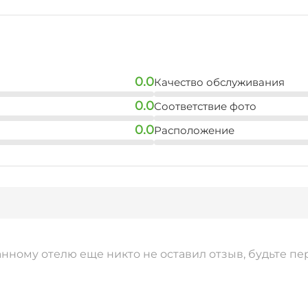
рынок
10 мин
остановка общественн
10 мин
0.0
Качество обслуживания
аптека
0.0
Соответствие фото
7 мин
0.0
Расположение
анному отелю еще никто не оставил отзыв, будьте пе