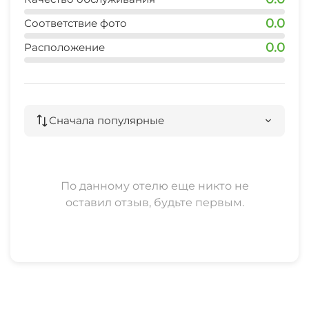
центр
0.0
Соответствие фото
10 мин
0.0
Расположение
рынок
10 мин
магазин
Сначала популярные
3 мин
остановка общественного транспорта
10 мин
По данному отелю еще никто не
банкомат
оставил отзыв, будьте первым.
5 мин
аптека
7 мин