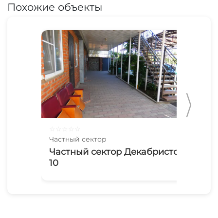
Похожие объекты
☆
☆
☆
☆
☆
☆
☆
Частный сектор
Час
Частный сектор Декабристов
Об
10