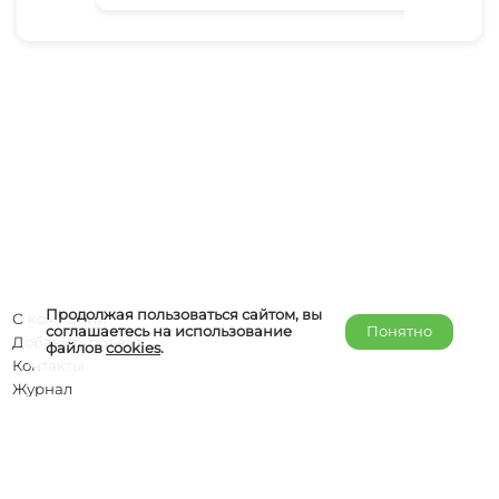
Продолжая пользоваться сайтом, вы
О компании
соглашаетесь на использование
Понятно
Добавить объект
файлов
cookies
.
Контакты
Журнал
Отельерам
Правообладателям
admin@helper-travel.com