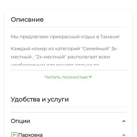
Описание
Мы предлагаем прекрасный отдых в Тамани!
Каждый номер из категорий "Семейный" 3х-
местный , "2х-местный" располагает всем
необходимым для вашего отдыха,по
максимально комфортной цене.
Читать полностью
В шаговой доступности находятся недорогие
кафе с хорошей кухней, а также продуктовый
Удобства и услуги
магазин.
У нас быстрый интернет. Уборка проводится по
Опции
расписанию.
Также, для вас предоставляются
Парковка