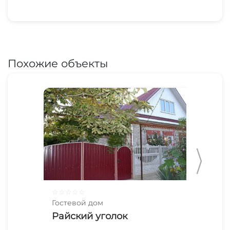
Похожие объекты
☆
☆
☆
☆
☆
☆
☆
Гостевой дом
Гос
Райский уголок
У 