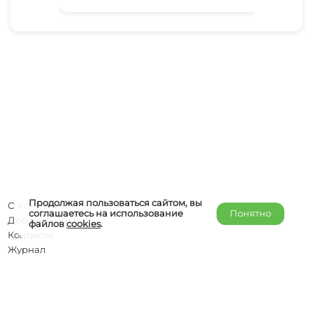
Продолжая пользоваться сайтом, вы
О компании
соглашаетесь на использование
Понятно
Добавить объект
файлов
cookies
.
Контакты
Журнал
Отельерам
Правообладателям
admin@helper-travel.com