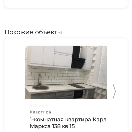
Похожие объекты
☆
☆
☆
☆
☆
☆
☆
Квартира
Ква
1-комнатная квартира Карла
2х
Маркса 138 кв 15
Ма