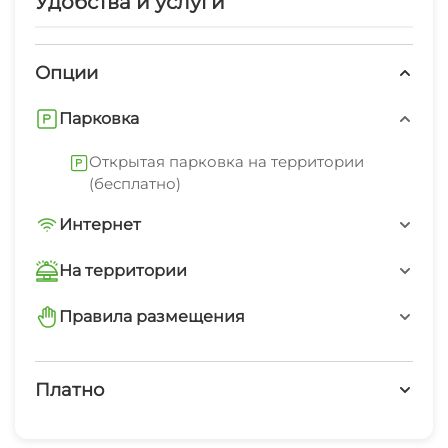
Удобства и услуги
Опции
Парковка
Открытая парковка на территории
(бесплатно)
Интернет
Wi-Fi интернет на всей территории
На территории
Интернет Wi-Fi
Правила размещения
запрещено курить в номерах
Автостоянка
Платно
Дети любого возраста
Платные услуги