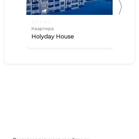
☆
☆
☆
☆
☆
☆
☆
Квартира
Ква
Holyday House
Кв
ко