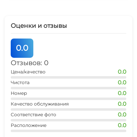
прокатом сапов и катамаранов, африканская
СВЧ
деревня, зиплайн, пруд с рыбалкой. Также в
комплексе есть точки проката квадроциклов,
Оценки и отзывы
велосипедов, мотоциклов эндуро, верховая
езда, морские прогулки. В заповедник
Большой Утриш можно попасть с экскурсией,
0.0
забронировав её на официальном сайте. Также
в 5 мин езды на авто расположен
Отзывов: 0
единственный в России дельфинарий в
0.0
Цена/качество
открытом море
0.0
Чистота
0.0
Номер
0.0
Качество обслуживания
0.0
Соответствие фото
0.0
Расположение