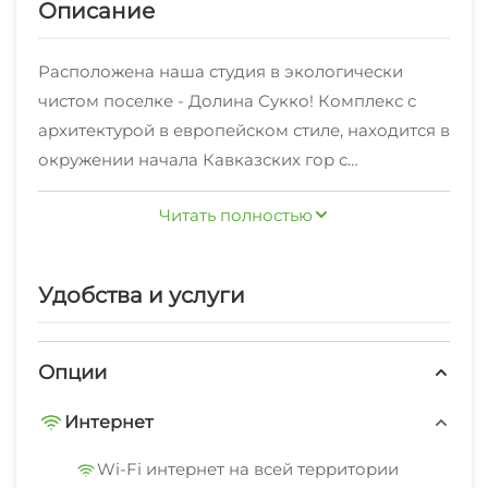
Описание
Расположена наша студия в экологически
чистом поселке - Долина Сукко! Комплекс с
архитектурой в европейском стиле, находится в
окружении начала Кавказских гор с
можжевеловыми лесами, известными своими
Читать полностью
лечебными свойствами.
Чтобы отдых был комфортным, мы
Удобства и услуги
приготовили для вас постельное белье
хорошего качества, полотенца для душа
махровые и пляжные вафельные, халаты для
Опции
выхода в бассейн, средства гигиены. Большой
Интернет
холодильник, микроволновая печь,
достаточное количество посуды обеспечат вам
Wi-Fi интернет на всей территории
бытовой комфорт при проживании, а на