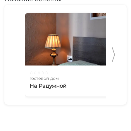
☆
☆
☆
☆
☆
☆
☆
Гостевой дом
Гос
На Радужной
Vi