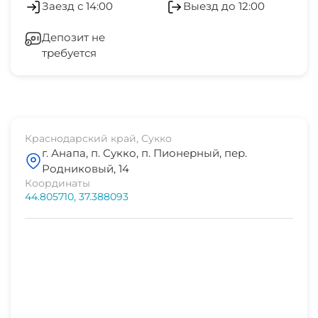
Заезд с 14:00
Выезд до 12:00
центр развлечений
Гладильные принадлежности
20-25 мин
Депозит не
требуется
Зеленый двор
аквапарк
20-25 мин
Беседка
рынок
20-25 мин
Спутниковое ТВ
Краснодарский край, Сукко
г. Анапа, п. Сукко, п. Пионерный, пер.
магазин продукты
СВЧ
Родниковый, 14
5 мин
Координаты
44.805710, 37.388093
остановка траснпорта
15 мин