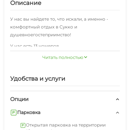
Описание
У нас вы найдете то, что искали, а именно -
комфортный отдых в Сукко и
душевноегостеприимство!
У нас есть 13 номеров
различныхкатегорий"Стандарт" 2х-местный ,
Читать полностью
"Стандарт" 3х-4х-местный , "Стандарт" 2х-
комнатный , "3х-комнатный" по комфортной
ценедля комфортного и бюджетного отдыха.
Удобства и услуги
На территории работает хороший интернет.
На ваш выбор - односпальные и
Уборка номеров регулярная.
двуспальныекровати. Мы принимаем своих
Опции
гостей круглый год!
К услугам предоставляются: экскурсионные
услуги, стиральная машина, гладильные
Парковка
принадлежности, зеленый двор, беседка,
Открытая парковка на территории
спутниковое тв, свч.