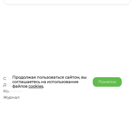
Продолжая пользоваться сайтом, вы
О компании
соглашаетесь на использование
Понятно
Добавить объект
файлов
cookies
.
Контакты
Журнал
Отельерам
Правообладателям
admin@helper-travel.com