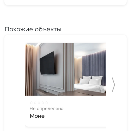
Похожие объекты
☆
☆
☆
☆
☆
☆
☆
Не определено
Не 
Моне
Ба