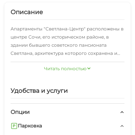
Описание
Апартаменты "Светлана-Центр" расположены в
центре Сочи, его историческом районе, в
здании бывшего советского пансионата
Светлана, архитектура которого сохранена и
сегодня.
Читать полностью
Наши соседи Sea Galaxy и Жемчужина.
Удобное расположение и богатая
инфраструктура, делает отдых у нас
Удобства и услуги
максимально комфортным.
Пешая прогулка до пляжа займет не более 5
минут, а дорога проходит через территорию
Опции
живописного парка имени Фрунзе. Рядом есть
Парковка
все, что необходимо для полноценного отдыха:
многочисленные кафе и рестораны,