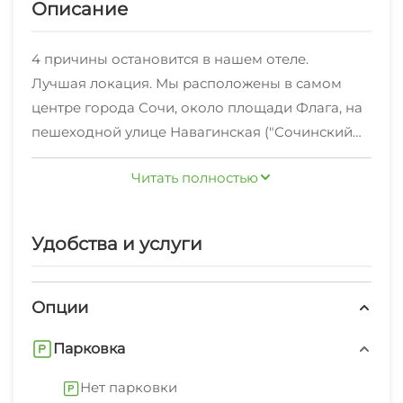
Описание
4 причины остановится в нашем отеле.
Лучшая локация. Мы расположены в самом
центре города Сочи, около площади Флага, на
пешеходной улице Навагинская ("Сочинский
Арбат"). До морского порта и центральной
Читать полностью
набережной курорта – 10 минут пешком по
самой красивой в городе аллее с пальмами,
поэтому Вам не придется дышать выхлопами
Удобства и услуги
машин. До ЖД и автовокзала пешком всего 5
минут, и Вы сможете уехать на автобусе или
комфортной электричке "Ласточка" в
Опции
горнолыжный Роза Хутор (Красная Поляна) и
Парковка
Олимпийский Парк (Сириус).
Новый отель. Принимаем гостей с декабря
Нет парковки
2020 (Всего 1 год). Устали от захудалых гостевых