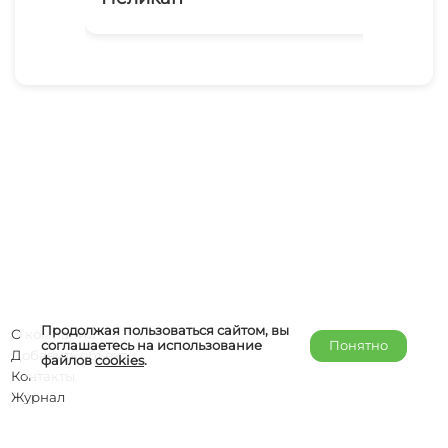
М
Продолжая пользоваться сайтом, вы
О компании
соглашаетесь на использование
Понятно
Добавить объект
файлов
cookies
.
Контакты
Журнал
Отельерам
Правообладателям