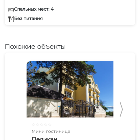
Спальных мест: 4
Без питания
Похожие объекты
☆
☆
☆
☆
☆
☆
☆
Мини гостиница
Мин
Пеликан
В 