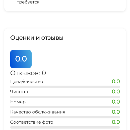
администраторы всегда доброжелательны, а
требуется
Отопление
пляж
горничные очень старательные. Мы ждем Вас!
25 мин
Гладильные принадлежности
ЖД вокзал
10 мин
Семейные номера
Оценки и отзывы
автовокзал
Удобства и номера для гостей с
10 мин
ограниченными физическими
0.0
возможностями
центр
1 мин
Отзывов: 0
0.0
Цена/качество
аэропорт
60 мин
0.0
Чистота
0.0
Номер
0.0
Качество обслуживания
0.0
Соответствие фото