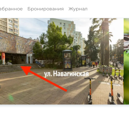
збранное
Бронирования
Журнал