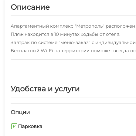
Описание
Апартаментный комплекс "Метрополь" расположен 
Пляж находится в 10 минутах ходьбы от отеля.
Завтрак по системе "меню-заказ" с индивидуальной
Бесплатный Wi-Fi на территории поможет всегда ост
В стоимость проживания входит посещение тренажёрн
Лаунж-зона на крыше с тренажерами, бассейном и 
день, посещение крыши не доступно.
Разрешается проживание с питомцем за дополнитель
Удобства и услуги
Парковка подземная охраняемая платная. Стоимост
Раннее бронирование парковочного места невозм
Возможна организация трансфера из/в аэропорт и ж
Опции
При заселении взымается депозит в размере 5000 т
Апарт-отеле "Метрополь". Неизрасходованная сумм
Парковка