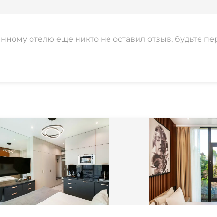
Шезлонги/лежаки
анному отелю еще никто не оставил отзыв, будьте пе