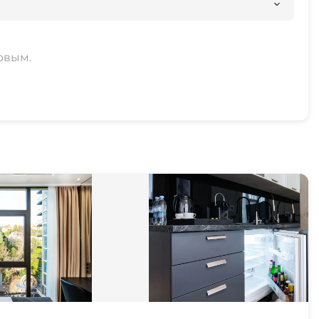
рвым.