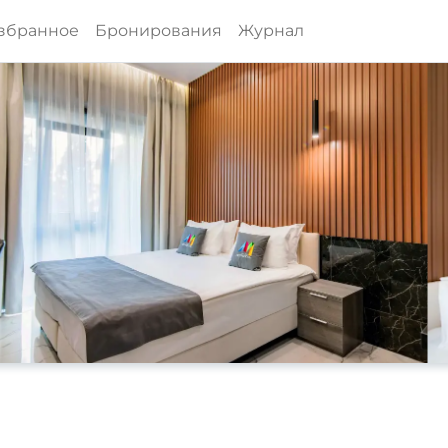
збранное
Бронирования
Журнал