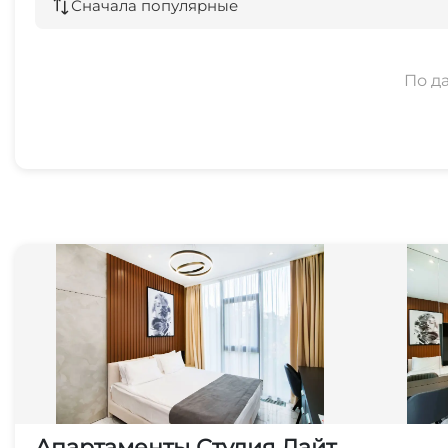
Семейные номера
Сначала популярные
Охраняемая территория
По д
Апартаменты Студия Лайт