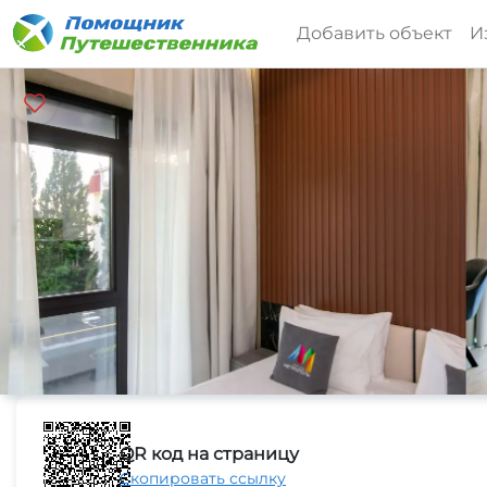
Добавить объект
И
QR код на страницу
Скопировать ссылку