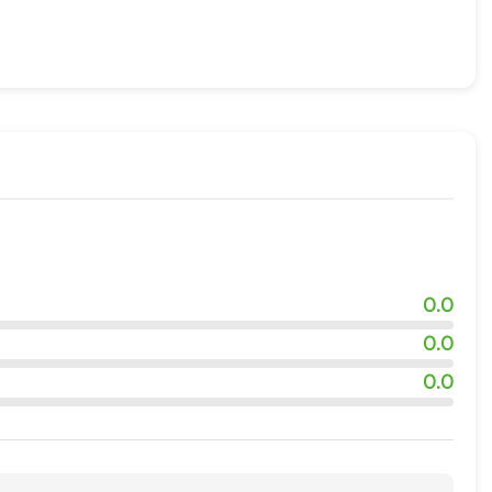
0.0
0.0
0.0
 абонементов
ния лыж