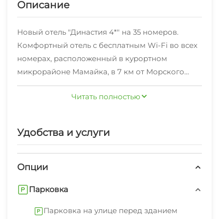
Описание
Новый отель "Династия 4*" на 35 номеров.
Комфортный отель с бесплатным Wi-Fi во всех
номерах, расположенный в курортном
микрорайоне Мамайка, в 7 км от Морского
вокзала и центра Сочи. Здесь все
Читать полностью
предусмотрено для приятного семейного
отдыха или деловой поездки. Четырехэтажный
корпус с лифтом находится на небольшой
Удобства и услуги
закрытой территории со своей парковкой, в
пешей доступности банкетный комплекс
Династия, тренажерный зал Motiv, продуктовый
Опции
магазин, пекарня, стоматология, салоны
Парковка
красоты, две автозаправки: Лукойл и Роснефть.
Все элегантно оформленные номера
Парковка на улице перед зданием
оснащены кондиционером, чайной станцией,