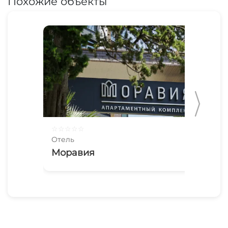
Похожие объекты
☆
☆
☆
☆
☆
☆
☆
Отель
Оте
Моравия
So