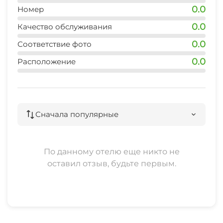
Конные прогулки
0.0
кафе
Номер
1 мин
Конференц-зал
0.0
Качество обслуживания
Прогулки на яхте
0.0
Соответствие фото
Прачечная
0.0
Расположение
Семейные номера
Охраняемая территория
Сначала популярные
По данному отелю еще никто не
оставил отзыв, будьте первым.