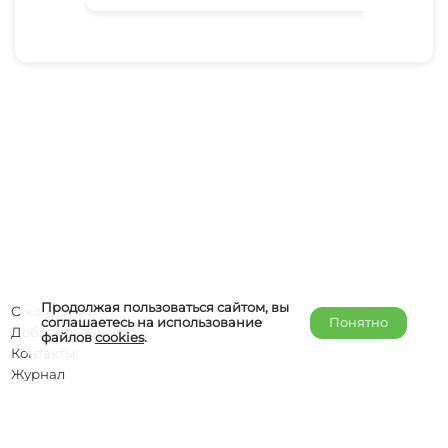
Продолжая пользоваться сайтом, вы
О компании
соглашаетесь на использование
Понятно
Добавить объект
файлов
cookies
.
Контакты
Журнал
Отельерам
Правообладателям