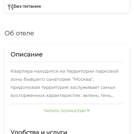
Без питания
Об отеле
Описание
Квартира находится на территории парковой
зоны бывшего санатория "Москва",
придомовая территория заслуживает самых
восторженных характеристик: зелень, тень,
поющие птички, скамеечки, плитка - это при
Читать полностью
том, что и локация просто шикарная
(дендрарий, цирк, "Жемчужина", "Зимний
Театр" и многое из самых топовых мест в Сочи),
Удобства и услуги