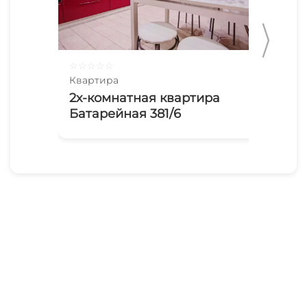
☆
☆
☆
☆
☆
☆
☆
Квартира
Ква
2х-комнатная квартира
3х
Батарейная 381/6
Ко