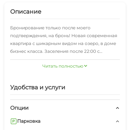
Описание
Бронирование только после моего
подтверждения, на бронь! Новая современная
квартира с шикарным видом на озеро, в доме
бизнес класса. Заселения после 22:00 с
доплатой 500 рублей за каждый час1-
Читать полностью
комнатная квартира дизайнерский
евроремонт и кухня-столовая сдаётся на
минимальный срок от 1 суток. Заезд после 14:00,
Удобства и услуги
отъезд до 12:00
Опции
Парковка