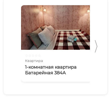
☆
☆
☆
☆
☆
☆
☆
Квартира
Ква
1-комнатная квартира
Дл
Батарейная 384А