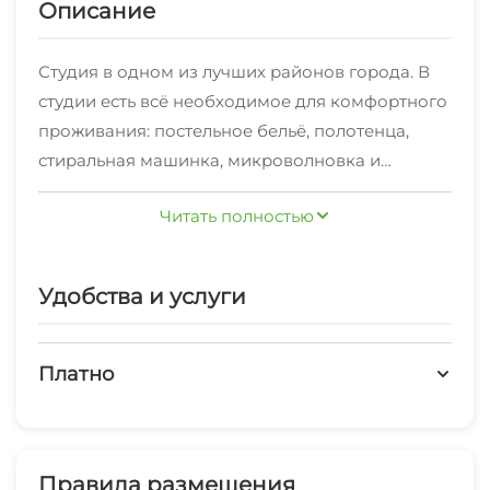
Описание
Студия в одном из лучших районов города. В
студии есть всё необходимое для комфортного
проживания: постельное бельё, полотенца,
стиральная машинка, микроволновка и
индивидуальное отопление. Мангальная зона
Читать полностью
во дворе. Лицам не достигшим 25-летнего
возраста просьба не беспокоить! В заселении
будет отказано и бронь отменена!!! Студия не
Удобства и услуги
сдается для празднования дня рождения и
вечеринок. В праздничные и выходные дни,
цены увеличены, уточняйте. Есть возможность
Платно
дополнительного местаСтудия капитальный
Платные услуги
ремонт «под евро» сдаётся на
минимальный срок от 1 суток. Заезд после 14:00,
Холодильник
Правила размещения
отъезд до 12:00