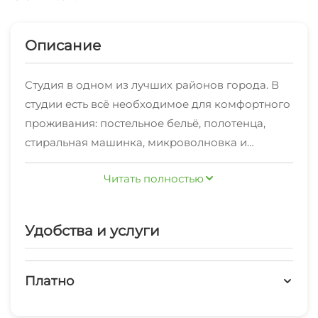
Описание
Студия в одном из лучших районов города. В
студии есть всё необходимое для комфортного
проживания: постельное бельё, полотенца,
стиральная машинка, микроволновка и
индивидуальное отопление. Мангальная зона
Читать полностью
во дворе. Лицам не достигшим 25-летнего
возраста просьба не беспокоить! В заселении
будет отказано и бронь отменена!!! Студия не
Удобства и услуги
сдается для празднования дня рождения и
вечеринок. В праздничные и выходные дни,
цены увеличены, уточняйте. Есть возможность
Платно
дополнительного местаСтудия капитальный
Платные услуги
ремонт «под евро» сдаётся на