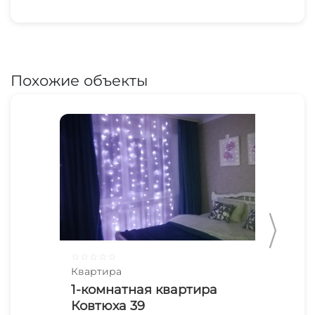
Похожие объекты
☆
☆
☆
☆
☆
☆
☆
Квартира
Ква
1-комнатная квартира
1-
Ковтюха 39
Ст