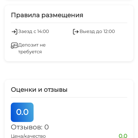
минимальный срок от 1 суток. Заезд после 14:00,
Холодильник
Правила размещения
отъезд до 12:00
Заезд с 14:00
Выезд до 12:00
Депозит не
требуется
Оценки и отзывы
0.0
Отзывов: 0
0.0
Цена/качество