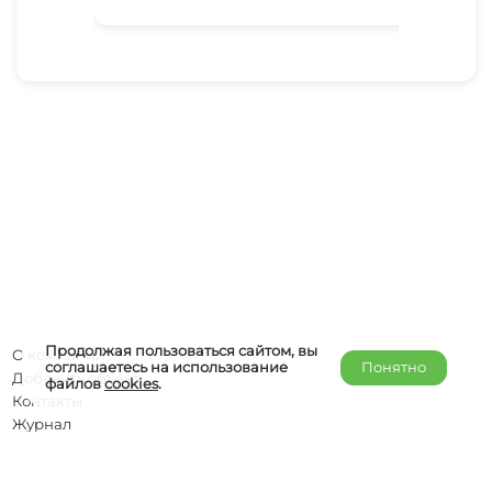
Продолжая пользоваться сайтом, вы
О компании
соглашаетесь на использование
Понятно
Добавить объект
файлов
cookies
.
Контакты
Журнал
Отельерам
Правообладателям