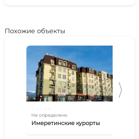
Похожие объекты
☆
☆
☆
☆
☆
☆
☆
Не определено
Не 
Имеретинские курорты
До