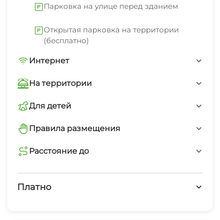
Парковка на улице перед зданием
Открытая парковка на территории
(бесплатно)
Интернет
Wi-Fi интернет на всей территории
На территории
Интернет Wi-Fi
Для детей
детская площадка
Автостоянка
Правила размещения
запрещено курить
Расстояние до
Детская площадка
магазин
запрещено шуметь после 22-00
Дети любого возраста
5 мин
Платно
минимальный заезд от 7 суток
аптека
Платные услуги
13 мин