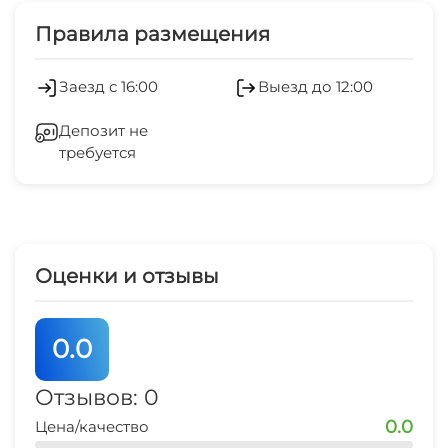
Холодильник
Правила размещения
банкомат
7 мин
Кондиционер
Заезд с 16:00
Выезд до 12:00
кафе
Отопление
3 мин
Депозит не
требуется
Стиральная машина
ЖД вокзал
10 мин
Гладильные принадлежности
автовокзал
10 мин
СВЧ
Оценки и отзывы
Охраняемая территория
0.0
Отзывов: 0
0.0
Цена/качество