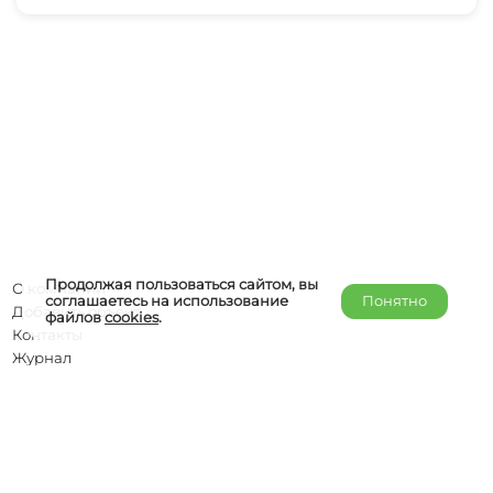
Продолжая пользоваться сайтом, вы
О компании
соглашаетесь на использование
Понятно
Добавить объект
файлов
cookies
.
Контакты
Журнал
Отельерам
Правообладателям
admin@helper-travel.com