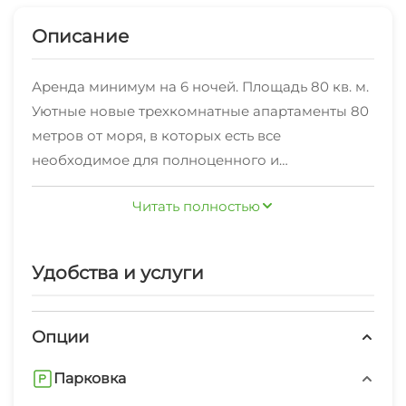
Описание
Аренда минимум на 6 ночей. Площадь 80 кв. м.
Уютные новые трехкомнатные апартаменты 80
метров от моря, в которых есть все
необходимое для полноценного и
комфортного отдыха на 6 человек, закрытая
Читать полностью
охраняемая территория, на которой есть
детская площадка, зона для занятия спортом и
т.п. Бесплатная охраняемая парковка на
Удобства и услуги
территории с карточкой доступа через
шлагбаум. В шаговой доступности супермаркет,
аптека, благоустроенная набережная, чистые
Опции
пляжи и само море, много путешествий (Сочи
Парковка
Парк, стадион Фишт и тд.)