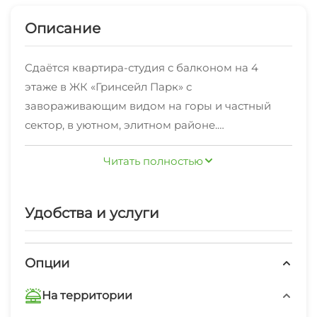
Описание
Сдаётся квартира-студия с балконом на 4
этаже в ЖК «Гринсейл Парк» с
завораживающим видом на горы и частный
сектор, в уютном, элитном районе.
Дизайнерский новый ремонт и мебель, тёплые
Читать полностью
полы,встроенная кухня с холодильником,TV,
СВЧ-печь, духовой шкаф, посудомоечная
машина, плита металлокерамика, стиральная
Удобства и услуги
машина, фен, утюг, двуспальная кровать с
ортопедическим матрасом Аскона, двух
местный диван Аскона, постельное бельё,
Опции
халаты, тапки.
На территории
Все обустроено для Вашего комфорта и