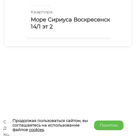
☆
☆
☆
☆
☆
☆
☆
Квартира
Ква
Море Сириуса Воскресенская
Мо
14/1 эт 2
14/
Продолжая пользоваться сайтом, вы
О компании
соглашаетесь на использование
Понятно
Добавить объект
файлов
cookies
.
Контакты