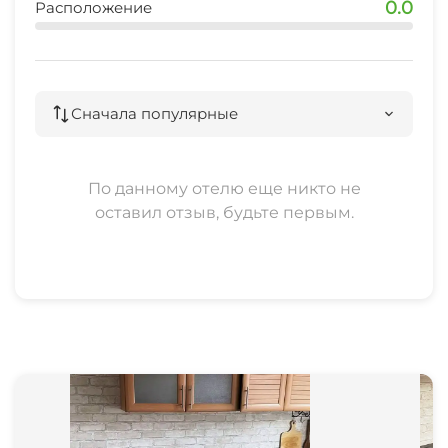
0.0
Расположение
банкомат
2 мин
ж/д Имеретинка
Сначала популярные
8 мин
рынок
По данному отелю еще никто не
5 мин
оставил отзыв, будьте первым.