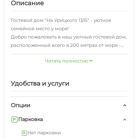
Описание
Гостевой дом "На Урицкого 13/Б" - уютное
семейное место у моря!
Добро пожаловать в наш уютный гостевой дом,
расположенный всего в 200 метрах от моря -
всего 4 минуты пешком до современных
Для гарантированного заселения вносится
Читать полностью
пляжей и живописной набережной!
залог от 10% от стоимости брони. Залог
Мы находимся в районе с развитой
является не возвратным!
инфраструктурой: рядом множество кафе,
Удобства и услуги
ресторанов, столовых, продуктовые магазины
"Пятёрочка" и "Магнит", а также знаменитый
Олимпийский парк и другие популярные места
Опции
отдыха - всё в шаговой доступности.
Парковка
К услугам гостей:
- закрытый двор с местами для отдыха;
Нет парковки
- просторная летняя кухня и столики на свежем