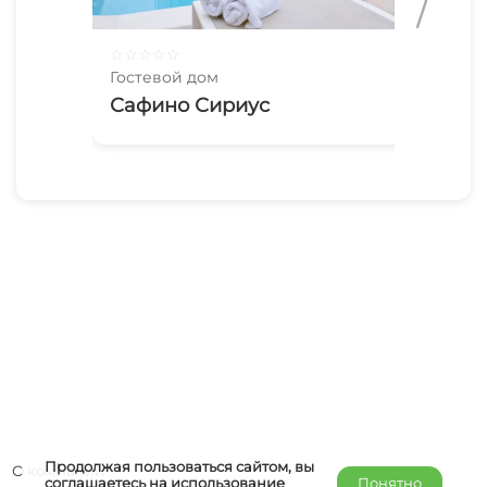
☆
☆
☆
☆
☆
☆
☆
Гостевой дом
Гос
Сафино Сириус
Ma
Продолжая пользоваться сайтом, вы
О компании
соглашаетесь на использование
Понятно