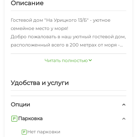
Описание
Гостевой дом "На Урицкого 13/Б" - уютное
семейное место у моря!
Добро пожаловать в наш уютный гостевой дом,
расположенный всего в 200 метрах от моря -
всего 4 минуты пешком до современных
Для гарантированного заселения вносится
Читать полностью
пляжей и живописной набережной!
залог от 10% от стоимости брони. Залог
Мы находимся в районе с развитой
является не возвратным!
инфраструктурой: рядом множество кафе,
Удобства и услуги
ресторанов, столовых, продуктовые магазины
"Пятёрочка" и "Магнит", а также знаменитый
Олимпийский парк и другие популярные места
Опции
отдыха - всё в шаговой доступности.
Парковка
К услугам гостей:
- закрытый двор с местами для отдыха;
Нет парковки
- просторная летняя кухня и столики на свежем