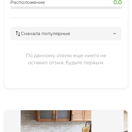
0.0
Расположение
банкомат
2 мин
ж/д Имеретинка
Сначала популярные
8 мин
рынок
По данному отелю еще никто не
5 мин
оставил отзыв, будьте первым.