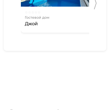
☆
☆
☆
☆
☆
☆
☆
Гостевой дом
Гос
Джой
До