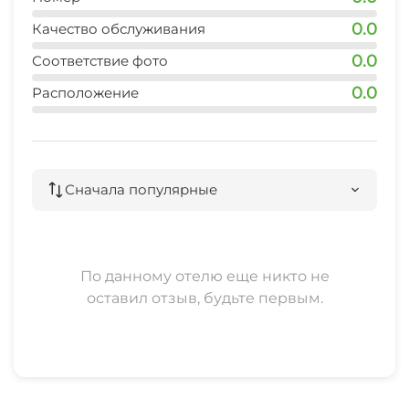
1 мин
0.0
Качество обслуживания
остановка общественного транспорта
0.0
Соответствие фото
3 мин
0.0
Расположение
банкомат
2 мин
ж/д Имеретинка
Сначала популярные
8 мин
рынок
5 мин
По данному отелю еще никто не
оставил отзыв, будьте первым.