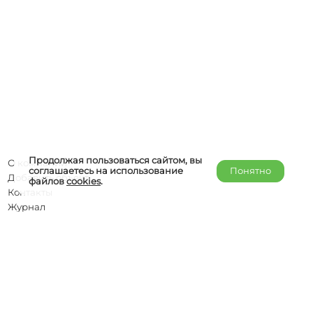
Продолжая пользоваться сайтом, вы
О компании
соглашаетесь на использование
Понятно
Добавить объект
файлов
cookies
.
Контакты
Журнал
Отельерам
Правообладателям
admin@helper-travel.com