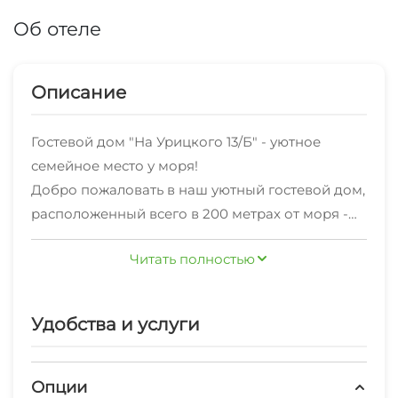
Об отеле
Описание
Гостевой дом "На Урицкого 13/Б" - уютное
семейное место у моря!
Добро пожаловать в наш уютный гостевой дом,
расположенный всего в 200 метрах от моря -
всего 4 минуты пешком до современных
Для гарантированного заселения вносится
Читать полностью
пляжей и живописной набережной!
залог от 10% от стоимости брони. Залог
Мы находимся в районе с развитой
является не возвратным!
инфраструктурой: рядом множество кафе,
Удобства и услуги
ресторанов, столовых, продуктовые магазины
"Пятёрочка" и "Магнит", а также знаменитый
Олимпийский парк и другие популярные места
Опции