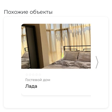
Похожие объекты
☆
☆
☆
☆
☆
☆
☆
Гостевой дом
Гос
Лада
Ко