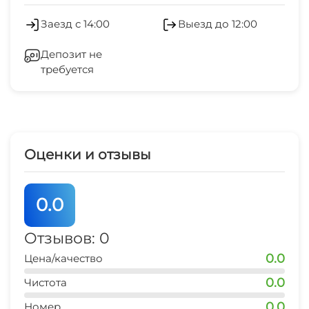
3 мин
Гладильные принадлежности
Заезд с 14:00
Выезд до 12:00
центр развлечений
СВЧ
3 мин
Депозит не
требуется
магазин продукты
2 мин
остановка транспорта
3 мин
Оценки и отзывы
банкомат Сбербанк
5 мин
0.0
аптека
2 мин
Отзывов: 0
0.0
Цена/качество
магазин
2 мин
0.0
Чистота
0.0
аптека
Номер