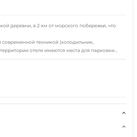
кой деревни, в 2 км от морского побережья, что
й современной техникой (холодильник,
 территории отеля имеются места для парковки
-отеля находится Сочи-Парк с развлечениями для
лометрах от отеля.
обством.