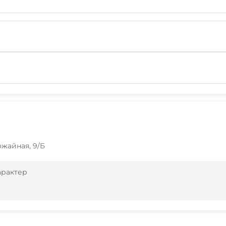
рожайная, 9/Б
арактер