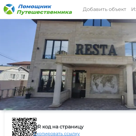
Добавить объект
И
QR код на страницу
Скопировать ссылку