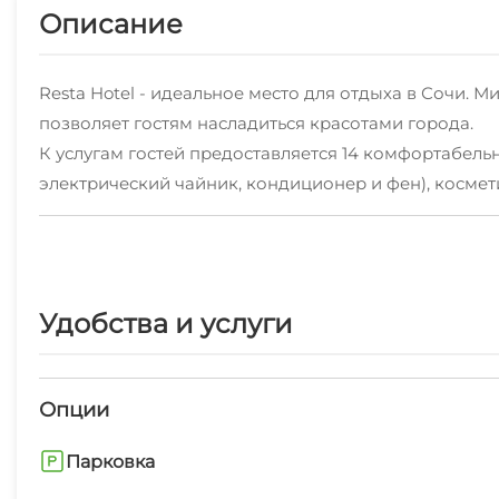
Описание
Resta Hotel - идеальное место для отдыха в Сочи. 
позволяет гостям насладиться красотами города.
К услугам гостей предоставляется 14 комфортабел
электрический чайник, кондиционер и фен), косме
автомобиля и летняя «lounge» зона, бесплатный Wi-F
Благодаря удобному расположению, гости могут лег
детей и взрослых, рестораны, олимпийская набережн
Удобства и услуги
Resta Hotel - это идеальное место для тех, кто хоч
Опции
Парковка