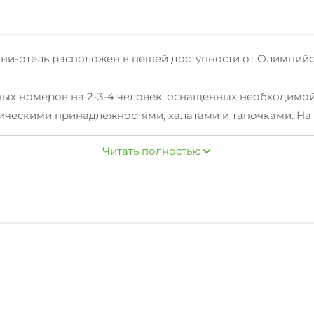
Мини-отель расположен в пешей доступности от Олимпийс
ьных номеров на 2-3-4 человек, оснащённых необходимо
тическими принадлежностями, халатами и тапочками. На
i, а также возможность заказать завтрак в номер.
Читать полностью
ко добраться до любой точки города. Недалеко от мини
ая, а так же граница с Абхазией расположенная в 3х ки
ет провести незабываемый отдых в Сочи с комфортом и уд