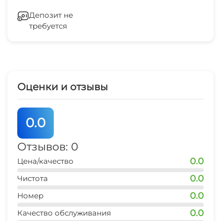
банкомат
Холодильник
7 мин
Депозит не
требуется
Кондиционер
Отопление
Стиральная машина
Оценки и отзывы
Гладильные принадлежности
0.0
Магазины
Отзывов: 0
Зеленый двор
0.0
Цена/качество
Беседка
0.0
Чистота
0.0
Номер
Прачечная
0.0
Качество обслуживания