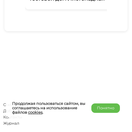
Продолжая пользоваться сайтом, вы
О компании
соглашаетесь на использование
Понятно
Добавить объект
файлов
cookies
.
Контакты
Журнал
Отельерам