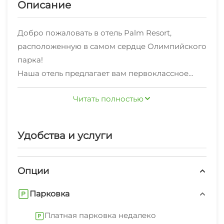
Описание
Добро пожаловать в отель Palm Resort,
расположенную в самом сердце Олимпийского
парка!
Наша отель предлагает вам первоклассное
размещение в наших уютных номерах, а также
Читать полностью
непревзойденные возможности для активного
отдыха и развлечений.
Удобства и услуги
Помимо комфортного проживания, у нас вы
найдете множество возможностей для
активного времяпрепровождения.
Опции
Олимпийский парк славится своей уникальной
Парковка
инфраструктурой, включающей в себя
различные спортивные объекты и
Платная парковка недалеко
аттракционы. Вы сможете воспользоваться