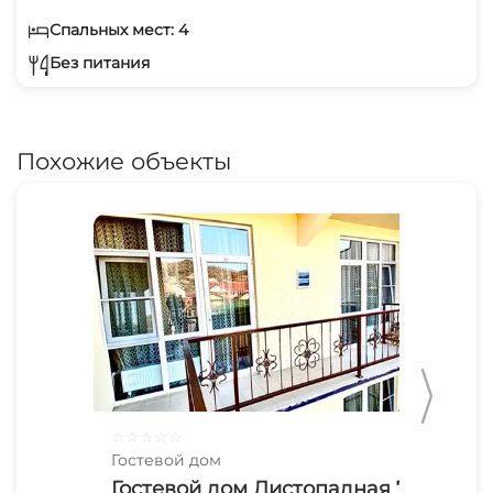
Спальных мест: 4
Без питания
Похожие объекты
☆
☆
☆
☆
☆
☆
☆
Гостевой дом
Гос
Гостевой дом Листопадная 7
В 