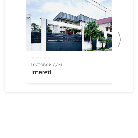
☆
☆
☆
☆
☆
☆
☆
Гостевой дом
Гос
Imereti
До