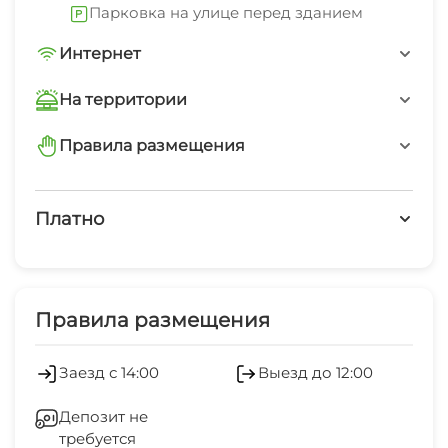
Парковка на улице перед зданием
Интернет
Wi-Fi интернет на всей территории
На территории
Интернет Wi-Fi
Правила размещения
запрещено курить в помещениях
Семейные номера
Платно
запрещено шуметь после 23-00
Платные услуги
Экскурсионные услуги
Правила размещения
Холодильник
Заезд с 14:00
Выезд до 12:00
Кондиционер
Депозит не
требуется