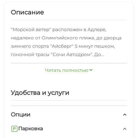
Описание
"Морской ветер" расположен в Адлере,
недалеко от Олимпийского пляжа, до дворца
зимнего спорта "Айсберг" 5 минут пешком,
гоночной трасы "Сочи Автодром". До
Аттракционов Сочи-парк 10 минут пешком. В
Читать полностью
номерах имеется балкон, кондиционер,
телевизор с плоским экраном и собственная
ванная комната с душем и феном. Окрестности
Удобства и услуги
отлично подходят для прогулок. Расстояние до
международного аэропорта Сочи составляет
8км.
Опции
Парковка