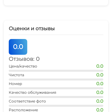
Камера хранения
Отопление
Стиральная машина
Оценки и отзывы
Гладильные принадлежности
0.0
Аптека
Отзывов: 0
СВЧ
0.0
Цена/качество
Семейные номера
0.0
Чистота
0.0
Номер
0.0
Качество обслуживания
0.0
Соответствие фото
0.0
Расположение