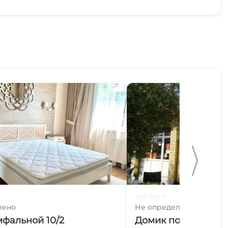
☆
☆
☆
☆
☆
лено
Не определено
фальной 10/2
Домик под-ключ О