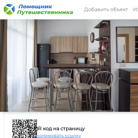
Добавить объект
И
QR код на страницу
Скопировать ссылку