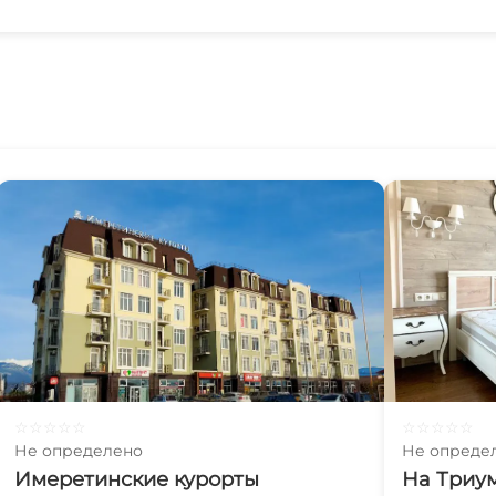
☆
☆
☆
☆
☆
☆
☆
☆
☆
☆
Не определено
Не опреде
Имеретинские курорты
На Триум