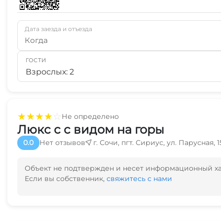
Дата заезда и отъезда
Когда
ГОСТИ
Взрослых: 2
★
★
★
★
☆
Не определено
Люкс с с видом на горы
0.0
Нет отзывов
г. Сочи, пгт. Сириус, ул. Парусная, 1
Объект не подтвержден и несет информационный х
Если вы собственник,
свяжитесь с нами