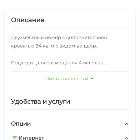
Описание
Двухместный номер с дополнительной
кроватью 24 кв. м с видом во двор.
Подходит для размещения 4 человек.
Читать полностью
В номере: 2 односпальные кровати и 1
двуспальный диван-кровать.
Удобства и услуги
Имеется столы обеденный и рабочий,
стиральная машина, сушилка для белья, утюг и
гладильная доска, фен, телевизор,
Опции
кондиционер, шкаф, вешалка, зеркало, свч,
Интернет
чайник, электрическая плита, посуда, столовые