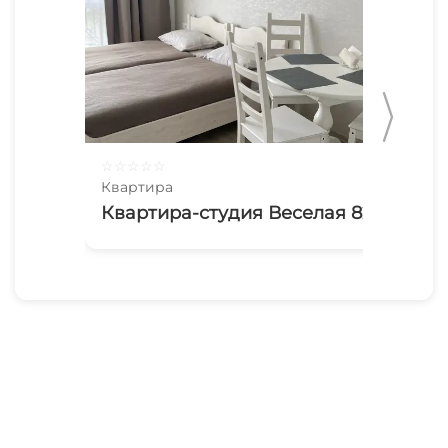
☆
☆
☆
☆
☆
☆
☆
Квартира
Ква
Квартира-студия Веселая 82/1
Ую