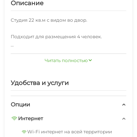
Описание
Студия 22 кв.м с видом во двор.
Подходит для размещения 4 человек.
В номере: 1 двуспальная кровать, 1
Читать полностью
односпальный диван и 1 кресло-кровать.
Имеется кухня, столы обеденный и рабочий,
Удобства и услуги
стиральная машина, сушилка для белья, утюг и
гладильная доска, фен, телевизор,
кондиционер, шкаф, вешалка, зеркало, СВЧ,
Опции
чайник, электрическая плита, посуда, столовые
Интернет
приборы, холодильник, стулья.
Wi-Fi интернет на всей территории
Индивидуальная ванная комната: ванна,