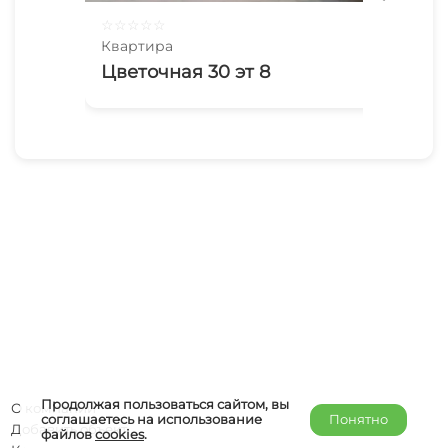
☆
☆
☆
☆
☆
☆
☆
Квартира
Ква
Цветочная 30 эт 8
Цв
Продолжая пользоваться сайтом, вы
О компании
соглашаетесь на использование
Понятно
Добавить объект
файлов
cookies
.