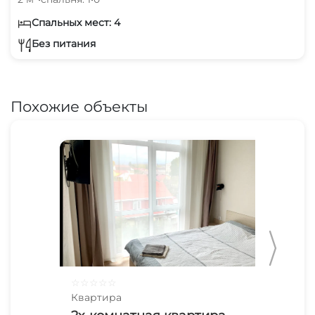
Спальных мест: 4
Без питания
Похожие объекты
☆
☆
☆
☆
☆
☆
☆
Квартира
Ква