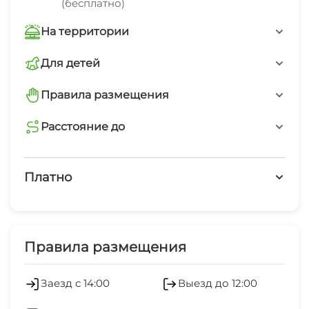
(бесплатно)
- посуда, микроволновка, стиральная машинка,
На территории
фен, утюг, гладильная доска. WiFi.
Интернет Wi-Fi
Для детей
детская площадка
Детская площадка
Правила размещения
запрещено курить
Расстояние до
Дети любого возраста
остановка общественного транспорта
минимальный заезд от 3 суток
2 мин
Платно
Платные услуги
Холодильник
Правила размещения
Кондиционер
Заезд с 14:00
Выезд до 12:00
Отопление