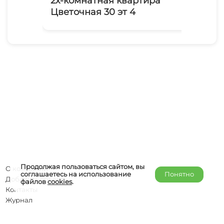
2х-комнатная квартира
Во
Цветочная 30 эт 4
Продолжая пользоваться сайтом, вы
О компании
соглашаетесь на использование
Понятно
Добавить объект
файлов
cookies
.
Контакты
Журнал
Отельерам
Правообладателям