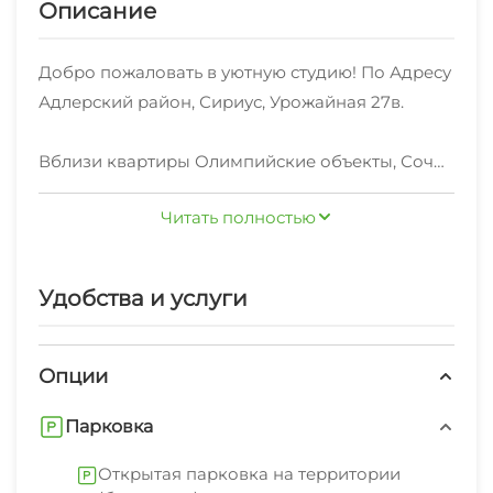
Описание
Добро пожаловать в уютную студию! По Адресу
Адлерский район, Сириус, Урожайная 27в.
Вблизи квартиры Олимпийские объекты, Сочи
Парк, Имеретинская набережная.
Читать полностью
Абхазская граница в пешей доступности 15 мин
ходьбы .
Удобства и услуги
Рядом магазин, рынок, автобусные остановки, 5
-10 мин на автобусе и Вы на море, также в
другую сторону и Вы в центре Адлера.
Опции
Парковка
В квартире есть все для комфортного
проживания:
Открытая парковка на территории
- 2 дивана которые раскладываются