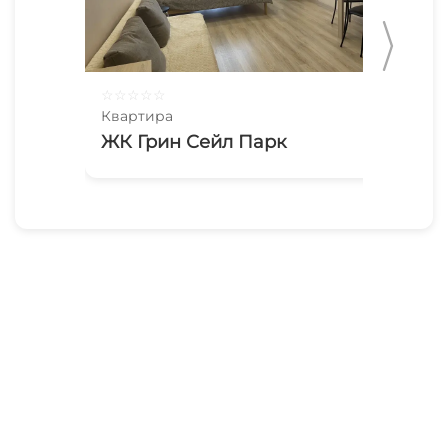
☆
☆
☆
☆
☆
☆
☆
Квартира
Ква
ЖК Грин Сейл Парк
De