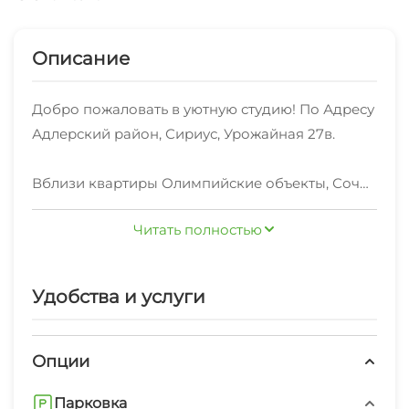
Описание
Добро пожаловать в уютную студию! По Адресу
Адлерский район, Сириус, Урожайная 27в.
Вблизи квартиры Олимпийские объекты, Сочи
Парк, Имеретинская набережная.
Читать полностью
Абхазская граница в пешей доступности 15 мин
ходьбы .
Удобства и услуги
Рядом магазин, рынок, автобусные остановки, 5
-10 мин на автобусе и Вы на море, также в
другую сторону и Вы в центре Адлера.
Опции
Парковка
В квартире есть все для комфортного