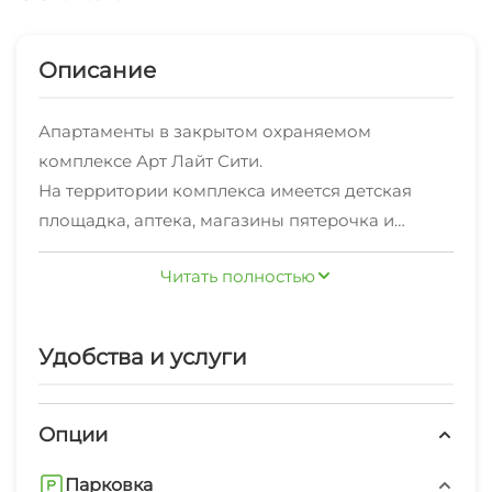
Описание
Апартаменты в закрытом охраняемом
комплексе Арт Лайт Сити.
На территории комплекса имеется детская
площадка, аптека, магазины пятерочка и
магнит. В 50 метрах большое количество
Читать полностью
ресторанов и кафе.
До моря 5 минут прогулочным шагом.
Оборудованный пляж со всеми удобствами.
Удобства и услуги
Светлая студия после ремонта с теплыми
полами из натурального камня, с большим
телевизором 55", кондиционером.
Опции
Альков кровать 160х200 с удобным матрасом
Парковка
аскона и дорогим пастельным бельем.