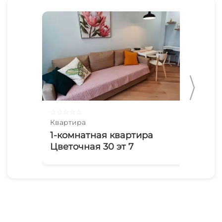
☆
☆
☆
☆
☆
☆
☆
Квартира
Ква
1-комнатная квартира
Кв
Цветочная 30 эт 7
эт 