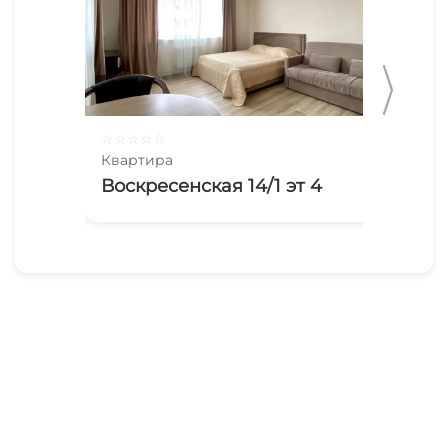
☆
☆
☆
☆
☆
☆
☆
Квартира
Ква
Воскресенская 14/1 эт 4
Кв
30 