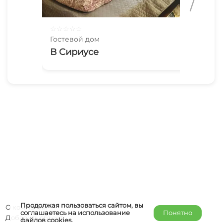
☆
☆
☆
☆
☆
☆
☆
Гостевой дом
Гос
В Сириусе
Pa
Продолжая пользоваться сайтом, вы
О компании
соглашаетесь на использование
Понятно
Добавить объект
файлов
cookies
.