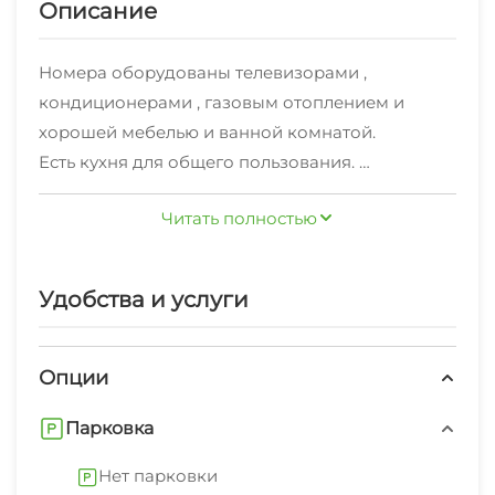
Описание
Номера оборудованы телевизорами ,
кондиционерами , газовым отоплением и
хорошей мебелью и ванной комнатой.
Есть кухня для общего пользования.
Дом находиться в районе олимпийского парка
Читать полностью
в двух ста метров от трассы формулы , рядом
автобусная остановка, ж\д вокзал олимпийский
парк ,неподалёку столовая "Сели Поели", а
Удобства и услуги
также множественно различных магазинов....
Бесплатная стиральная машинка , на
территории объекты есть wi-fi бесплатно,
Опции
настольный теннис , а так же велосипеды , во
Парковка
дворе можно посидеть попить чай , кофе ,
покурить кальян...
Нет парковки