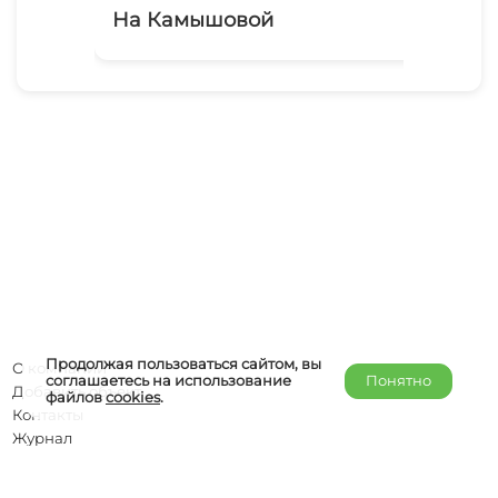
На Камышовой
У 
Продолжая пользоваться сайтом, вы
О компании
соглашаетесь на использование
Понятно
Добавить объект
файлов
cookies
.
Контакты
Журнал
Отельерам
Правообладателям