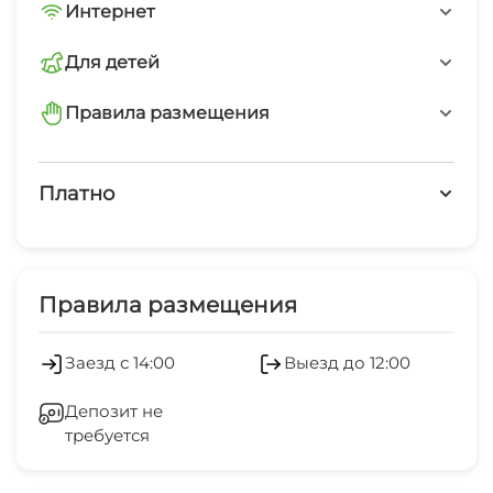
Трансфер платно
Интернет
Wi-Fi интернет на всей территории
Интернет Wi-Fi
Для детей
стульчики для кормления
Правила размещения
Детский бассейн
запрещено курить
Мангал/барбекю
Платно
запрещено шуметь после 23-00
Платные услуги
минимальный заезд от 3 суток
Холодильник
Правила размещения
Кондиционер
Заезд с 14:00
Выезд до 12:00
Отопление
Депозит не
требуется