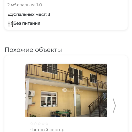
2 м²
•
спальня: 1
•
0
Спальных мест: 3
Без питания
Похожие объекты
☆
☆
☆
☆
☆
☆
☆
Частный сектор
Час